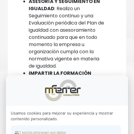
ASESORÍA Y SEGUIMIENTO EN
IGUALDAD
: Realizo un
Seguimiento continuo y una
Evaluación periódica del Plan de
igualdad con asesoramiento
continuado para que en todo
momento la empresa u
organización cumpla con la
normativa vigente en materia
de igualdad.
IMPARTIR LA FORMACIÓN
NECESARIA Y OBLIGATORIA
para sensibilizar a toda la
×
plantilla en materia de igualdad
y la específica para los
miembros del comité o
Usamos cookies para mejorar su experiencia y mostrar
comisión de igualdad.
contenido personalizado.
1 socios procesan sus datos