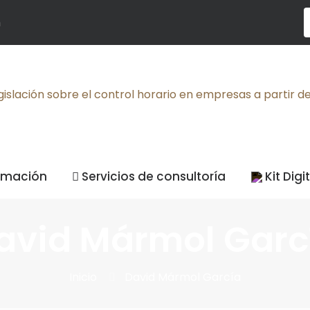
m
ormación
Servicios de consultoría
Kit Digi
avid Mármol Garc
Inicio
David Mármol García