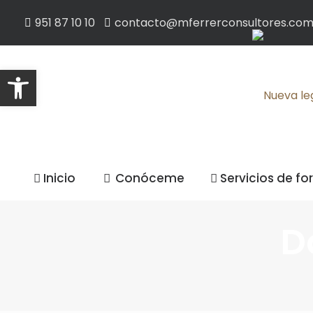
951 87 10 10
contacto@mferrerconsultores.co
Abrir barra de herramientas
Inicio
Conóceme
Servicios de f
D