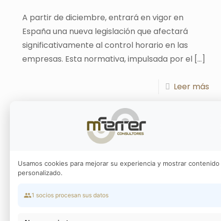
A partir de diciembre, entrará en vigor en
España una nueva legislación que afectará
significativamente al control horario en las
empresas. Esta normativa, impulsada por el
[…]
Leer más
Kit consulting
Usamos cookies para mejorar su experiencia y mostrar contenido
Convocatoria de ayudas a la contratación de
personalizado.
servicios de Asesoramiento para la
Transformación Digital de las pequeñas y
1 socios procesan sus datos
medianas empresas del Segmento A (entre 10